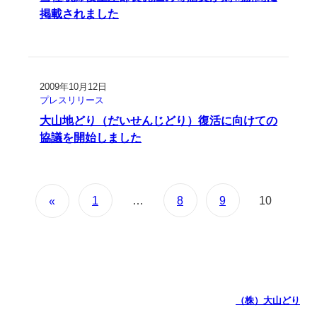
掲載されました
2009年10月12日
プレスリリース
大山地どり（だいせんじどり）復活に向けての
協議を開始しました
1
…
8
9
10
«
（株）大山どり