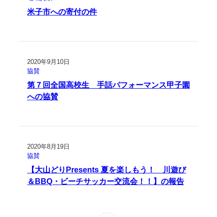
米子市への寄付の件
2020年9月10日
協賛
第７回全国高校生 手話パフォーマンス甲子園
への協賛
2020年8月19日
協賛
【大山どりPresents 夏を楽しもう！ 川遊び
＆BBQ・ビーチサッカー交流会！！】の報告