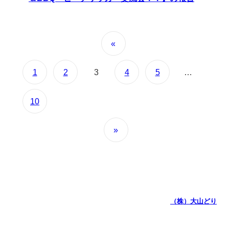
«
1
2
3
4
5
…
10
»
（株）大山どり