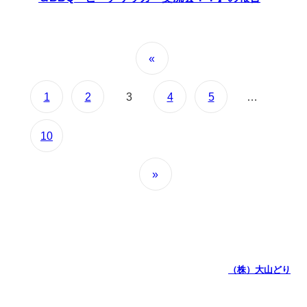
«
1
2
3
4
5
…
10
»
（株）大山どり